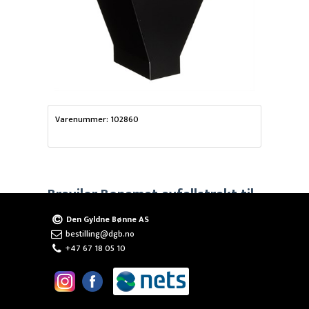
Varenummer: 102860
Bravilor Bonamat avfallstrakt til
friskbryggere
Den Gyldne Bønne AS
bestilling@dgb.no
+47 67 18 05 10