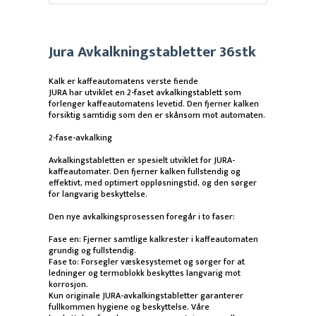
Jura Avkalkningstabletter 36stk
Kalk er kaffeautomatens verste fiende
JURA har utviklet en 2-faset avkalkingstablett som
forlenger kaffeautomatens levetid. Den fjerner kalken
forsiktig samtidig som den er skånsom mot automaten.
2-fase-avkalking
Avkalkingstabletten er spesielt utviklet for JURA-
kaffeautomater. Den fjerner kalken fullstendig og
effektivt, med optimert oppløsningstid, og den sørger
for langvarig beskyttelse.
Den nye avkalkingsprosessen foregår i to faser:
Fase en: Fjerner samtlige kalkrester i kaffeautomaten
grundig og fullstendig.
Fase to: Forsegler væskesystemet og sørger for at
ledninger og termoblokk beskyttes langvarig mot
korrosjon.
Kun originale JURA-avkalkingstabletter garanterer
fullkommen hygiene og beskyttelse. Våre