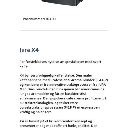
Varenummer: 103131
Jura X4
For førsteklasses nytelse av spesialiteter med svart
kaffe
X4 byr på uforlignelig kaffenytelse. Den maler
kaffebønnene med Professional Aroma Grinder (P.A.G.2)
og kombinerer tre innovative trakteprosesser fra JURA.
Med One-Touch-Lungo-funksjonen blir americanos og
lungos aromatiske og får en karakteristisk
smaksnyanse. Den populære café crème profitterer på
3D-trakteteknologien, og takket være
pulsekstraksjonsprosessen (P.E.P.®) er espressoen
kraftig og balansert.
X4 er basert på et brukerorientert konsept og
presenterer seg med raffinert funksjonalitet. Den