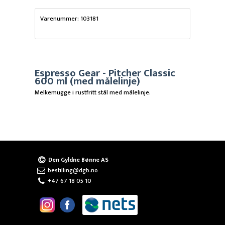
Varenummer: 103181
Espresso Gear - Pitcher Classic
600 ml (med målelinje)
Melkemugge i rustfritt stål med målelinje.
Den Gyldne Bønne AS
bestilling@dgb.no
+47 67 18 05 10