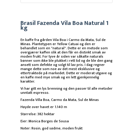
Brasil Fazenda Vila Boa Natural 1
kg
En kaffe fra gården Vila Boa i Carmo da Mata, Sul de
Minas. Plantetypen er Yellow Catuai og den er
behandlet som en "natural". Dette er en metode som
overgjærer kaffen slik at den får en distinkt smak av
moden frukt. For tyve år siden var såkalte naturals
bønner som ikke ble plukket i rett tid og de ble den gang
ansett som defekte og solgt til lav pris. I dag regner
mange dette som noe av det mest eksklusive og
ettertraktede på markedet. Dette er moderat utgave og
en kaffe med mye smak og en lett gjenkjennelig
karakter.
Vi har gitt en lys brenning og den passer til alle metoder
unntatt espresso.
Fazenda Villa Boa, Carmo da Mata, Sul de Minas
Høyde over havet er 1.140 m
Størrelse: 382 hektar
Eier: Monica Borges de Sousa
Noter: Rosin, god sødme, moden frukt