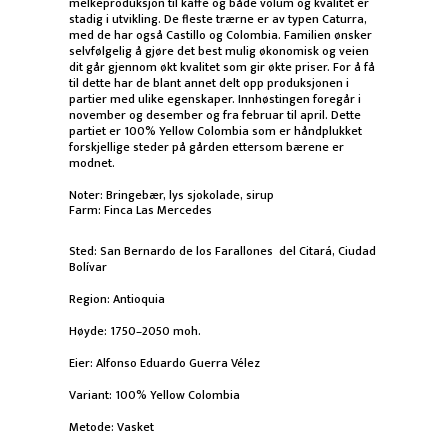
melkeproduksjon til kaffe og både volum og kvalitet er
stadig i utvikling. De fleste trærne er av typen Caturra,
med de har også Castillo og Colombia. Familien ønsker
selvfølgelig å gjøre det best mulig økonomisk og veien
dit går gjennom økt kvalitet som gir økte priser. For å få
til dette har de blant annet delt opp produksjonen i
partier med ulike egenskaper. Innhøstingen foregår i
november og desember og fra februar til april. Dette
partiet er 100% Yellow Colombia som er håndplukket
forskjellige steder på gården ettersom bærene er
modnet.
Noter: Bringebær, lys sjokolade, sirup
Farm: Finca Las Mercedes
Sted: San Bernardo de los Farallones del Citará, Ciudad
Bolívar
Region: Antioquia
Høyde: 1750–2050 moh.
Eier: Alfonso Eduardo Guerra Vélez
Variant: 100% Yellow Colombia
Metode: Vasket