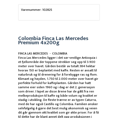
Varenummer: 102825
Colombia Finca Las Mercedes
Premium 4x200g
FINCA LAS MERCEDES - COLOMBIA
Finca Las Mercedes ligger i det sør-vestlige Antioquia i
et fjellområde der toppene strekker seg opp til 3.900
meter over havet. Gården består av totalt 384 hektar
hvorav 150 er beplantet med kaffe. Resten er avsatt til
naturbruk og til drenering for å forebygge ras og flom.
Klimaet og høyden, 1.750 til 2.000 meter over havet gir
perfekte forhold for kaffeplanten. Gården har hatt
samme eier siden 1960 og i dag er det 2, generasjon
som driver. I løpet av disse årene har de gått fra ren
melkeproduksjon til kaffe og både volum og kvalitet er
stadig i utvikling. De fleste trærne er av typen Caturra,
med de har også Castillo og Colombia. Familien ønsker
selvfølgelig å gjøre det best mulig økonomisk og veien
dit går gjennom økt kvalitet som gir økte priser. For å få
til dette har de blant annet delt opp produksjonen i