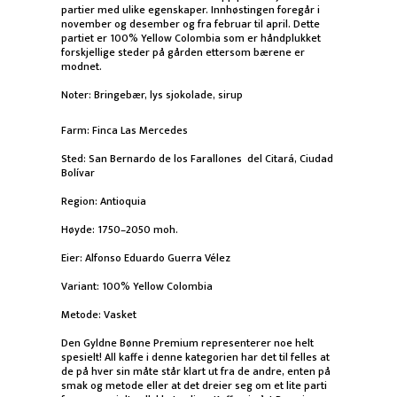
partier med ulike egenskaper. Innhøstingen foregår i
november og desember og fra februar til april. Dette
partiet er 100% Yellow Colombia som er håndplukket
forskjellige steder på gården ettersom bærene er
modnet.
Noter: Bringebær, lys sjokolade, sirup
Farm: Finca Las Mercedes
Sted: San Bernardo de los Farallones del Citará, Ciudad
Bolívar
Region: Antioquia
Høyde: 1750–2050 moh.
Eier: Alfonso Eduardo Guerra Vélez
Variant: 100% Yellow Colombia
Metode: Vasket
Den Gyldne Bønne Premium representerer noe helt
spesielt! All kaffe i denne kategorien har det til felles at
de på hver sin måte står klart ut fra de andre, enten på
smak og metode eller at det dreier seg om et lite parti